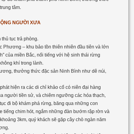
trung tâm.
ĐỘNG NGƯỜI XƯA
thủ tục trả phòng.
 Phương – khu bảo tồn thiên nhiên đầu tiên và lớn
h” của miền Bắc, nổi tiếng với hệ sinh thái rừng
hông khí trong lành.
hương,
thưởng thức đặc sản Ninh Bình như
dê núi,
át hiện ra các di chỉ khảo cổ có niên đại hàng
a người tiền sử, và chiêm ngưỡng các hóa thạch,
 tục đi bộ khám phá rừng, băng qua những con
e tiếng chim hót, ngắm những đàn bướm rập rờn và
 khoảng 3km, quý khách sẽ gặp cây chò ngàn năm
ơng.