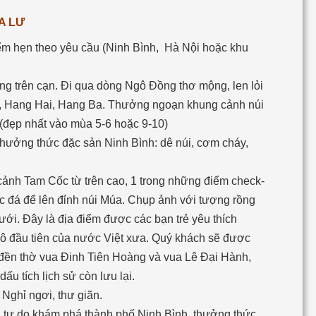
A LƯ
iểm hẹn theo yêu cầu (Ninh Bình, Hà Nội hoặc khu
g trên cạn. Đi qua dòng Ngô Đồng thơ mộng, len lỏi
ả, Hang Hai, Hang Ba. Thưởng ngoạn khung cảnh núi
 (đẹp nhất vào mùa 5-6 hoặc 9-10)
 thưởng thức đặc sản Ninh Bình: dê núi, cơm cháy,
ảnh Tam Cốc từ trên cao, 1 trong những điểm check-
c đá để lên đỉnh núi Múa. Chụp ảnh với tượng rồng
ới. Đây là địa điểm được các bạn trẻ yêu thích
ô đầu tiên của nước Việt xưa. Quý khách sẽ được
ng đền thờ vua Đinh Tiên Hoàng và vua Lê Đại Hành,
ấu tích lịch sử còn lưu lại
.
Nghỉ ngơi, thư giãn.
ối tự do khám phá thành phố Ninh Bình, thưởng thức