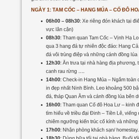
NGÀY 1: TAM CỐC – HANG MÚA – CỐ ĐÔ HO
06h00 – 08h30
: Xe riêng đón khách tại đ
vực lân cận)
08h30
: Tham quan Tam Cốc – Vịnh Hạ Lon
qua 3 hang đá tự nhiên độc đáo: Hang C
đá vôi trùng điệp và những cánh đồng lúa
12h30
: Ăn trưa tại nhà hàng địa phương,
canh rau rừng ….
14h00
: Check-in Hang Múa – Ngắm toàn c
in đẹp nhất Ninh Bình. Leo khoảng 500 bậ
đá, tháp Quan Âm và cánh đồng lúa bên dư
16h00
:
Tham quan
Cố đô Hoa Lư
– kinh đ
tìm hiểu về triều đại Đinh – Tiền Lê, viế
chiêm ngưỡng kiến trúc cổ kính và những d
17h00
: Nhận phòng khách sạn/ homestay. 
18h30
: Dùng bữa tối tại nhà hàng. Buổi t