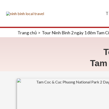
Nhảy
tới
T
nội
dung
Trang chủ
Tour Ninh Bình 2 ngày 1 đêm Tam Cố
T
Tam 