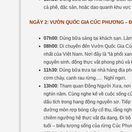
cà phê, đặc sản, hoặc dạo quanh khu vực 
NGÀY 2: VƯỜN QUỐC GIA CÚC PHƯƠNG – 
07h00
: Dùng bữa sáng tại khách sạn. Làm 
08h00
: Di chuyển đến Vườn Quốc Gia Cúc
nhất của Việt Nam. Nơi đây là “lá phổi xan
nguyên sinh, động thực vật phong phú và k
11h30
: Dùng bữa trưa tại nhà hàng địa p
cơm cháy, canh rau rừng…
.
Nghỉ ngơi.
13h00
: Tham quan Động Người Xưa, nơi ph
nghìn năm. Cùng nghe kể về cuộc sống củ
dấu tích trong hang động nguyên sơ. Tiếp
đường mòn rợp bóng cây cổ thụ, lắng ngh
chiêm ngưỡng hệ thực vật đa dạng. Đi bộ
tuổi – biểu tượng sống của rừng Cúc Phư