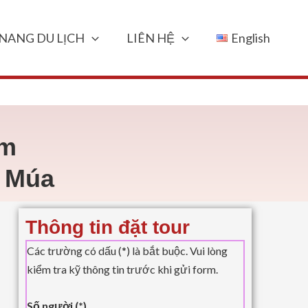
NANG DU LỊCH
LIÊN HỆ
English
êm
g Múa
Thông tin đặt tour
Các trường có dấu (*) là bắt buộc. Vui lòng
kiểm tra kỹ thông tin trước khi gửi form.
Số người (*)