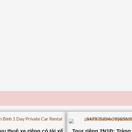
vụ thuê xe riêng có tài xế
Tour riêng 2N1Đ: Tràng 