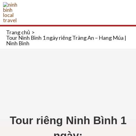
Nhảy
MAI
tới
ME
nội
dung
Trang chủ
Tour Ninh Bình 1 ngày riêng Tràng An – Hang Múa |
Ninh Bình
Tour riêng Ninh Bình 1
ngày
Tour riêng Ninh Bình 1
ngày: