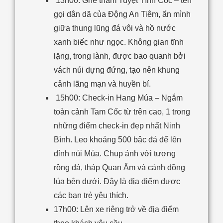
13h00: Ghé thăm Tuyệt Tình Cốc – tên
gọi dân dã của Động An Tiêm, ẩn mình
giữa thung lũng đá vôi và hồ nước
xanh biếc như ngọc. Không gian tĩnh
lặng, trong lành, được bao quanh bởi
vách núi dựng đứng, tạo nên khung
cảnh lãng mạn và huyền bí.
15h00:
Check-in Hang Múa – Ngắm
toàn cảnh Tam Cốc từ trên cao, 1 trong
những điểm check-in đẹp nhất Ninh
Bình.
Leo khoảng 500 bậc đá để lên
đỉnh núi Múa.
Chụp ảnh với tượng
rồng đá, tháp Quan Âm và cánh đồng
lúa bên dưới. Đây là địa điểm được
các bạn trẻ yêu thích.
17h00: Lên xe riêng trở về địa điểm