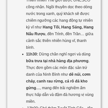
Thiên nhiên Thế giới được UNESCO
công nhận. Ngồi thuyền dọc theo dòng
nước trong xanh, quý khách sẽ được
chiêm ngưỡng các hang động tự nhiên
kỳ vĩ như
Hang Tối, Hang Sáng, Hang
Nấu Rượu
, đền Trình, đền Trần… giữa
cảnh sắc thiên nhiên hùng vĩ, thanh
bình.
11h30:
Dừng chân nghỉ ngơi và dùng
bữa trưa tại nhà hàng địa phương
.
Thực đơn gồm các món đặc sản trứ
danh của Ninh Bình như
dê núi, cơm
cháy, canh rau rừng, cá rô đá kho
gừng…
, mang đến trải nghiệm ẩm
thực hấp dẫn và đậm đà hương vị vùng
miền.