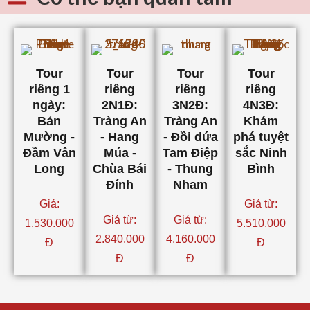
Tour
Tour
Tour
Tour
riêng 1
riêng
riêng
riêng
ngày:
2N1Đ:
3N2Đ:
4N3Đ:
Bản
Tràng An
Tràng An
Khám
Mường -
- Hang
- Đồi dứa
phá tuyệt
Đầm Vân
Múa -
Tam Điệp
sắc Ninh
Long
Chùa Bái
- Thung
Bình
Đính
Nham
Giá:
Giá từ:
Giá từ:
Giá từ:
1.530.000
5.510.000
2.840.000
4.160.000
Đ
Đ
Đ
Đ